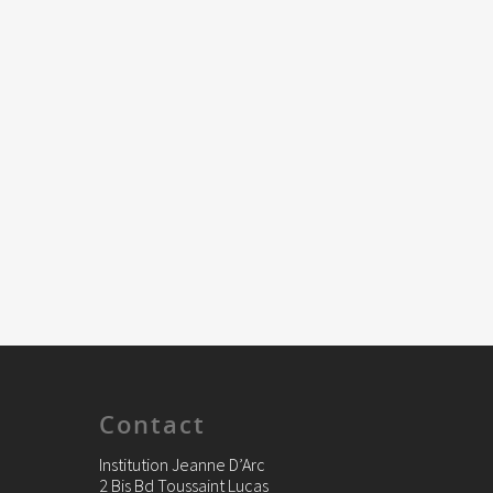
Contact
Institution Jeanne D’Arc
2 Bis Bd Toussaint Lucas