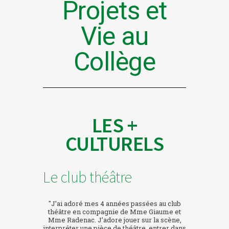
Projets et
Vie au
Collège
LES +
CULTURELS
Le club théâtre
"J’ai adoré mes 4 années passées au club
théâtre en compagnie de Mme Giaume et
Mme Radenac. J’adore jouer sur la scène,
interpréter une pièce de théâtre, entrer dans