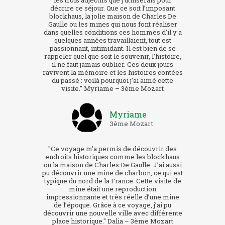
les trois adjectifs que j’utiliserais pour
décrire ce séjour. Que ce soit l’imposant
blockhaus, la jolie maison de Charles De
Gaulle ou les mines qui nous font réaliser
dans quelles conditions ces hommes d’il y a
quelques années travaillaient, tout est
passionnant, intimidant. Il est bien de se
rappeler quel que soit le souvenir, l’histoire,
il ne faut jamais oublier. Ces deux jours
ravivent la mémoire et les histoires contées
du passé : voilà pourquoi j’ai aimé cette
visite." Myriame – 3ème Mozart
Myriame
3ème Mozart
"Ce voyage m’a permis de découvrir des
endroits historiques comme les blockhaus
ou la maison de Charles De Gaulle. J’ai aussi
pu découvrir une mine de charbon, ce qui est
typique du nord de la France. Cette visite de
mine était une reproduction
impressionnante et très réelle d’une mine
de l’époque. Grâce à ce voyage, j’ai pu
découvrir une nouvelle ville avec différente
place historique." Dalia – 3ème Mozart