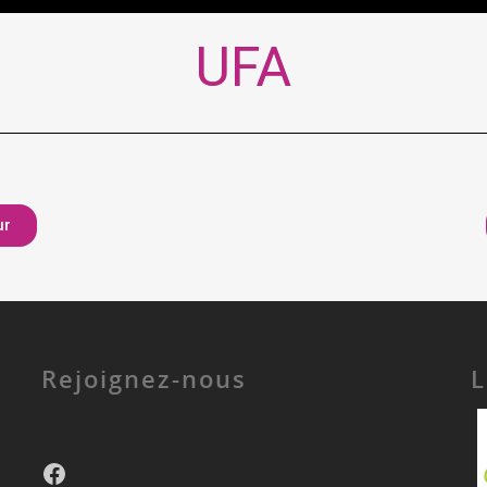
UFA
ur
Rejoignez-nous
L