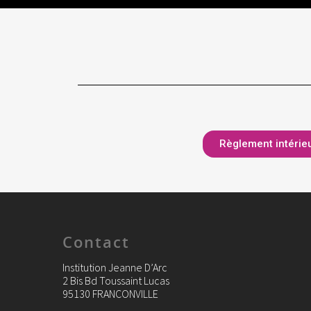
Règlement intérie
Contact
Institution Jeanne D’Arc
2 Bis Bd Toussaint Lucas
95130 FRANCONVILLE