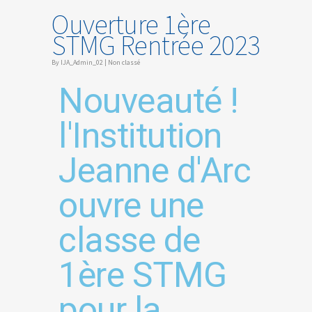
Ouverture 1ère
STMG Rentrée 2023
By
IJA_Admin_02
|
Non classé
Nouveauté !
l'Institution
Jeanne d'Arc
ouvre une
classe de
1ère STMG
pour la