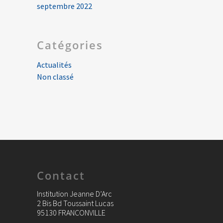
septembre 2022
Catégories
Actualités
Non classé
Contact
Institution Jeanne D’Arc
2 Bis Bd Toussaint Lucas
95130 FRANCONVILLE