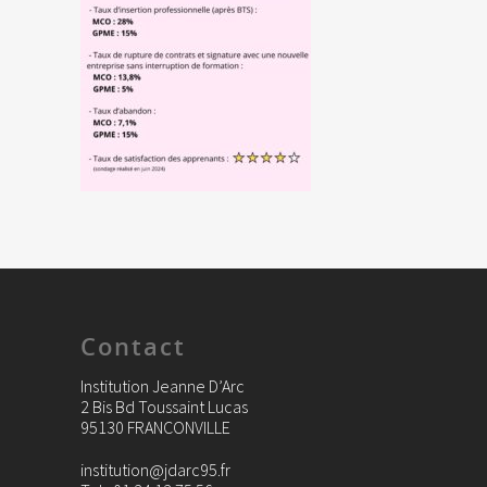
Contact
Institution Jeanne D’Arc
2 Bis Bd Toussaint Lucas
95130 FRANCONVILLE
institution@jdarc95.fr