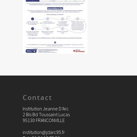
Contact
Institution Jeanne D’Arc
2 Bis Bd Toussaint Lucas
95130 FRANCONVILLE
institution@jdarc95.fr