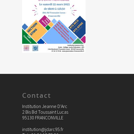
Contact
Institution Jeanne D’Arc
2 Bis Bd Toussaint Lucas
95130 FRANCONVILLE
institution@jdarc95.fr