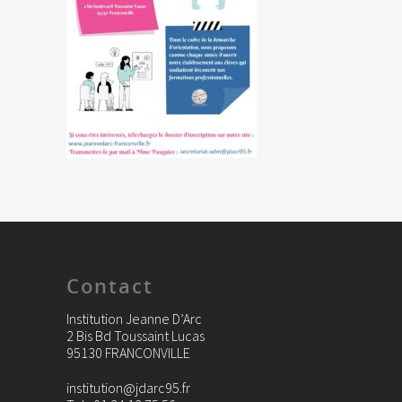
Contact
Institution Jeanne D’Arc
2 Bis Bd Toussaint Lucas
95130 FRANCONVILLE
institution@jdarc95.fr